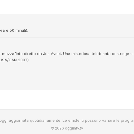
ora e 50 minuti).
ller mozzafiato diretto da Jon Avnet. Una misteriosa telefonata costringe 
 (USA/CAN 2007).
oggi aggiornata quotidianamente. Le emittenti possono variare le progr
© 2026 oggiintv.tv