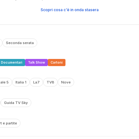
Scopri cosa c'è in onda stasera
Seconda serata
Documentari
Talk Show
Cartoni
ale 5
Italia 1
La7
TV8
Nove
Guida TV Sky
t e partite