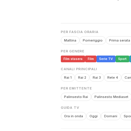
PER FASCIA ORARIA
Mattina
Pomeriggio
Prima serata
PER GENERE
Film stasera
Film
Serie TV
Sport
CANALI PRINCIPALI
Rai 1
Rai 2
Rai 3
Rete 4
Can
PER EMITTENTE
Palinsesto Rai
Palinsesto Mediaset
GUIDA TV
Ora in onda
Oggi
Domani
Spor