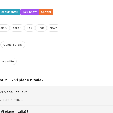
Documentari
Talk Show
Cartoni
ale 5
Italia 1
La7
TV8
Nove
Guida TV Sky
t e partite
2 ... - Vi piace l'Italia?
i piace l'Italia??
a? dura 4 minuti.
 Vi piace l'Italia??