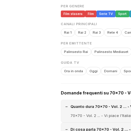
PER GENERE
Film stasera
Film
Serie TV
Sport
CANALI PRINCIPALI
Rai 1
Rai 2
Rai 3
Rete 4
Can
PER EMITTENTE
Palinsesto Rai
Palinsesto Mediaset
GUIDA TV
Ora in onda
Oggi
Domani
Spor
Domande frequenti su 70x70 - Vol. 
Quanto dura 70x70 - Vol. 2 ... - V
70x70 - Vol. 2 ... - Vi piace l'Itali
Di cosa parla 70x70 - Vol. 2 ... -