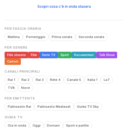
Scopri cosa c'è in onda stasera
PER FASCIA ORARIA
Mattina
Pomeriggio
Prima serata
Seconda serata
PER GENERE
Film stasera
Film
Serie TV
Sport
Documentari
Talk Show
Cartoni
CANALI PRINCIPALI
Rai 1
Rai 2
Rai 3
Rete 4
Canale 5
Italia 1
La7
TV8
Nove
PER EMITTENTE
Palinsesto Rai
Palinsesto Mediaset
Guida TV Sky
GUIDA TV
Ora in onda
Oggi
Domani
Sport e partite