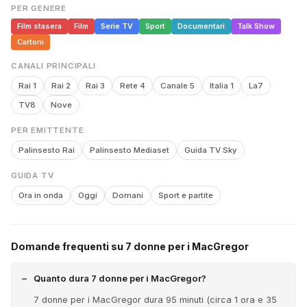
PER GENERE
Film stasera
Film
Serie TV
Sport
Documentari
Talk Show
Cartoni
CANALI PRINCIPALI
Rai 1
Rai 2
Rai 3
Rete 4
Canale 5
Italia 1
La7
TV8
Nove
PER EMITTENTE
Palinsesto Rai
Palinsesto Mediaset
Guida TV Sky
GUIDA TV
Ora in onda
Oggi
Domani
Sport e partite
Domande frequenti su 7 donne per i MacGregor
Quanto dura 7 donne per i MacGregor?
7 donne per i MacGregor dura 95 minuti (circa 1 ora e 35