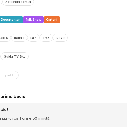
Seconda serata
Documentari
Talk Show
Cartoni
ale 5
Italia 1
La7
TV8
Nove
Guida TV Sky
t e partite
 primo bacio
acio?
nuti (circa 1 ora e 50 minuti).