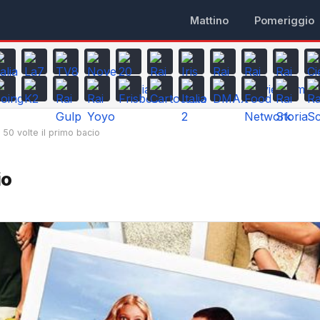
Mattino
Pomeriggio
50 volte il primo bacio
io