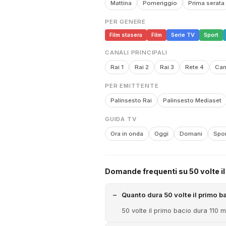
Mattina
Pomeriggio
Prima serata
PER GENERE
Film stasera
Film
Serie TV
Sport
CANALI PRINCIPALI
Rai 1
Rai 2
Rai 3
Rete 4
Can
PER EMITTENTE
Palinsesto Rai
Palinsesto Mediaset
GUIDA TV
Ora in onda
Oggi
Domani
Spor
Domande frequenti su 50 volte il
Quanto dura 50 volte il primo b
50 volte il primo bacio dura 110 mi