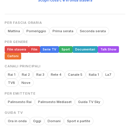
Scopri cosa c'è in onda stasera
PER FASCIA ORARIA
Mattina
Pomeriggio
Prima serata
Seconda serata
PER GENERE
Film stasera
Film
Serie TV
Sport
Documentari
Talk Show
Cartoni
CANALI PRINCIPALI
Rai 1
Rai 2
Rai 3
Rete 4
Canale 5
Italia 1
La7
TV8
Nove
PER EMITTENTE
Palinsesto Rai
Palinsesto Mediaset
Guida TV Sky
GUIDA TV
Ora in onda
Oggi
Domani
Sport e partite