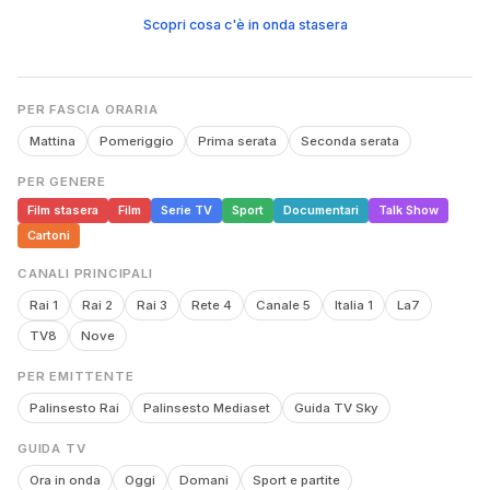
Scopri cosa c'è in onda stasera
PER FASCIA ORARIA
Mattina
Pomeriggio
Prima serata
Seconda serata
PER GENERE
Film stasera
Film
Serie TV
Sport
Documentari
Talk Show
Cartoni
CANALI PRINCIPALI
Rai 1
Rai 2
Rai 3
Rete 4
Canale 5
Italia 1
La7
TV8
Nove
PER EMITTENTE
Palinsesto Rai
Palinsesto Mediaset
Guida TV Sky
GUIDA TV
Ora in onda
Oggi
Domani
Sport e partite