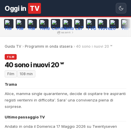
Oggi in
TV
scorri
Guida TV
Programmi in onda stasera
40 sono i nuovi 20 ʷ
FILM
40 sono i nuovi 20 ʷ
Film
108 min
Trama
Alice, mamma single quarantenne, decide di ospitare tre aspiranti
registi ventenni in difficolta'. Sara' una convivenza piena di
sorprese.
Ultimo passaggio TV
Andato in onda il Domenica 17 Maggio 2026 su Twentyseven