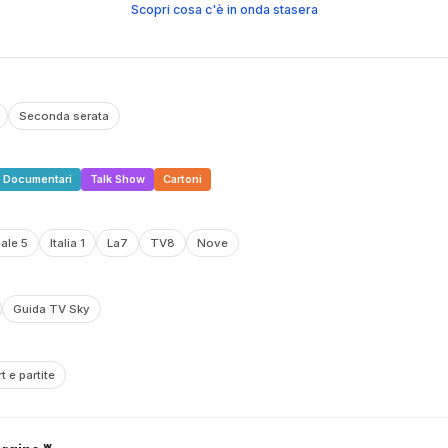
Scopri cosa c'è in onda stasera
Seconda serata
Documentari
Talk Show
Cartoni
ale 5
Italia 1
La7
TV8
Nove
Guida TV Sky
t e partite