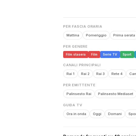
PER FASCIA ORARIA
Mattina
Pomeriggio
Prima serata
PER GENERE
Film stasera
Film
Serie TV
Sport
CANALI PRINCIPALI
Rai 1
Rai 2
Rai 3
Rete 4
Can
PER EMITTENTE
Palinsesto Rai
Palinsesto Mediaset
GUIDA TV
Ora in onda
Oggi
Domani
Spor