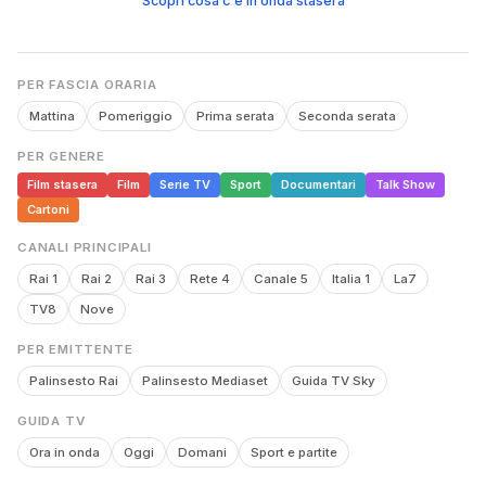
Scopri cosa c'è in onda stasera
PER FASCIA ORARIA
Mattina
Pomeriggio
Prima serata
Seconda serata
PER GENERE
Film stasera
Film
Serie TV
Sport
Documentari
Talk Show
Cartoni
CANALI PRINCIPALI
Rai 1
Rai 2
Rai 3
Rete 4
Canale 5
Italia 1
La7
TV8
Nove
PER EMITTENTE
Palinsesto Rai
Palinsesto Mediaset
Guida TV Sky
GUIDA TV
Ora in onda
Oggi
Domani
Sport e partite