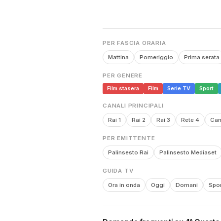
PER FASCIA ORARIA
Mattina
Pomeriggio
Prima serata
PER GENERE
Film stasera
Film
Serie TV
Sport
CANALI PRINCIPALI
Rai 1
Rai 2
Rai 3
Rete 4
Can
PER EMITTENTE
Palinsesto Rai
Palinsesto Mediaset
GUIDA TV
Ora in onda
Oggi
Domani
Spor