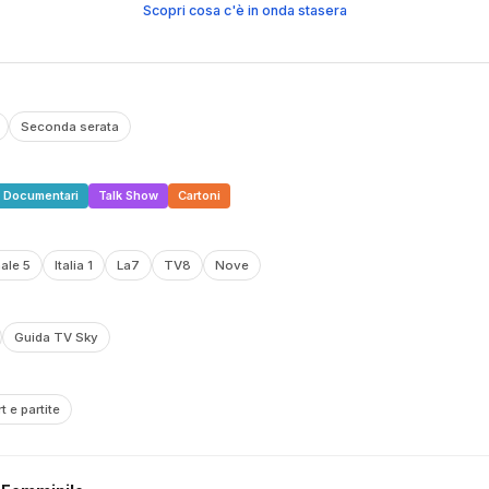
Scopri cosa c'è in onda stasera
Seconda serata
Documentari
Talk Show
Cartoni
ale 5
Italia 1
La7
TV8
Nove
Guida TV Sky
t e partite