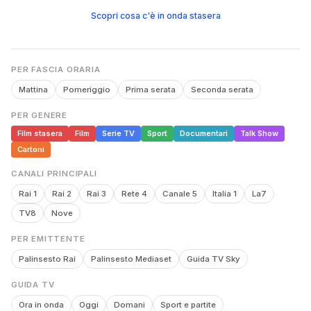
Scopri cosa c'è in onda stasera
PER FASCIA ORARIA
Mattina
Pomeriggio
Prima serata
Seconda serata
PER GENERE
Film stasera
Film
Serie TV
Sport
Documentari
Talk Show
Cartoni
CANALI PRINCIPALI
Rai 1
Rai 2
Rai 3
Rete 4
Canale 5
Italia 1
La7
TV8
Nove
PER EMITTENTE
Palinsesto Rai
Palinsesto Mediaset
Guida TV Sky
GUIDA TV
Ora in onda
Oggi
Domani
Sport e partite