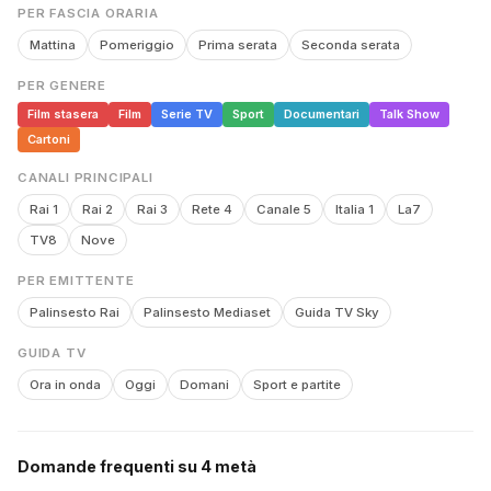
PER FASCIA ORARIA
Mattina
Pomeriggio
Prima serata
Seconda serata
PER GENERE
Film stasera
Film
Serie TV
Sport
Documentari
Talk Show
Cartoni
CANALI PRINCIPALI
Rai 1
Rai 2
Rai 3
Rete 4
Canale 5
Italia 1
La7
TV8
Nove
PER EMITTENTE
Palinsesto Rai
Palinsesto Mediaset
Guida TV Sky
GUIDA TV
Ora in onda
Oggi
Domani
Sport e partite
Domande frequenti su 4 metà