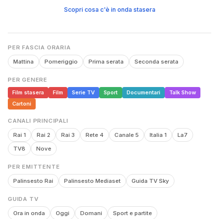
Scopri cosa c'è in onda stasera
PER FASCIA ORARIA
Mattina
Pomeriggio
Prima serata
Seconda serata
PER GENERE
Film stasera
Film
Serie TV
Sport
Documentari
Talk Show
Cartoni
CANALI PRINCIPALI
Rai 1
Rai 2
Rai 3
Rete 4
Canale 5
Italia 1
La7
TV8
Nove
PER EMITTENTE
Palinsesto Rai
Palinsesto Mediaset
Guida TV Sky
GUIDA TV
Ora in onda
Oggi
Domani
Sport e partite