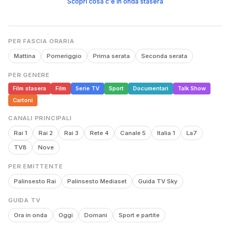
Scopri cosa c'è in onda stasera
PER FASCIA ORARIA
Mattina
Pomeriggio
Prima serata
Seconda serata
PER GENERE
Film stasera
Film
Serie TV
Sport
Documentari
Talk Show
Cartoni
CANALI PRINCIPALI
Rai 1
Rai 2
Rai 3
Rete 4
Canale 5
Italia 1
La7
TV8
Nove
PER EMITTENTE
Palinsesto Rai
Palinsesto Mediaset
Guida TV Sky
GUIDA TV
Ora in onda
Oggi
Domani
Sport e partite