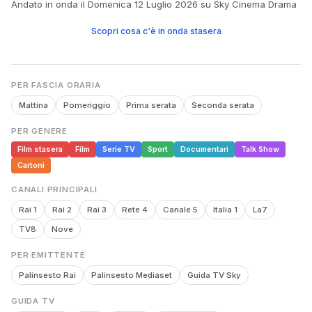
Andato in onda il Domenica 12 Luglio 2026 su Sky Cinema Drama
Scopri cosa c'è in onda stasera
PER FASCIA ORARIA
Mattina
Pomeriggio
Prima serata
Seconda serata
PER GENERE
Film stasera
Film
Serie TV
Sport
Documentari
Talk Show
Cartoni
CANALI PRINCIPALI
Rai 1
Rai 2
Rai 3
Rete 4
Canale 5
Italia 1
La7
TV8
Nove
PER EMITTENTE
Palinsesto Rai
Palinsesto Mediaset
Guida TV Sky
GUIDA TV