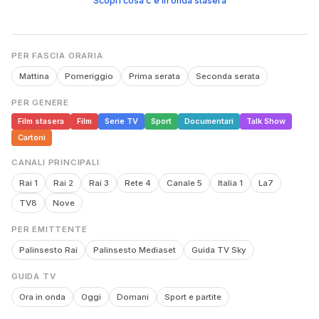
Scopri cosa c'è in onda stasera
PER FASCIA ORARIA
Mattina
Pomeriggio
Prima serata
Seconda serata
PER GENERE
Film stasera
Film
Serie TV
Sport
Documentari
Talk Show
Cartoni
CANALI PRINCIPALI
Rai 1
Rai 2
Rai 3
Rete 4
Canale 5
Italia 1
La7
TV8
Nove
PER EMITTENTE
Palinsesto Rai
Palinsesto Mediaset
Guida TV Sky
GUIDA TV
Ora in onda
Oggi
Domani
Sport e partite