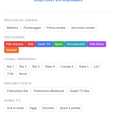
Scopri cosa c'è in onda stasera
PER FASCIA ORARIA
Mattina
Pomeriggio
Prima serata
Seconda serata
PER GENERE
Film stasera
Film
Serie TV
Sport
Documentari
Talk Show
Cartoni
CANALI PRINCIPALI
Rai 1
Rai 2
Rai 3
Rete 4
Canale 5
Italia 1
La7
TV8
Nove
PER EMITTENTE
Palinsesto Rai
Palinsesto Mediaset
Guida TV Sky
GUIDA TV
Ora in onda
Oggi
Domani
Sport e partite