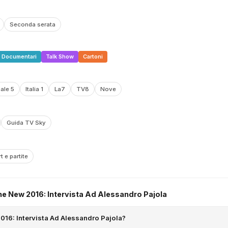
Seconda serata
Documentari
Talk Show
Cartoni
ale 5
Italia 1
La7
TV8
Nove
Guida TV Sky
t e partite
e New 2016: Intervista Ad Alessandro Pajola
16: Intervista Ad Alessandro Pajola?