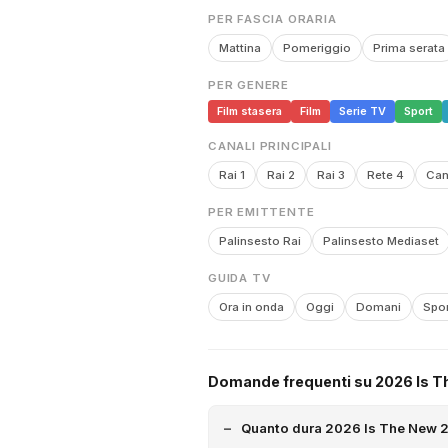
PER FASCIA ORARIA
Mattina
Pomeriggio
Prima serata
PER GENERE
Film stasera
Film
Serie TV
Sport
CANALI PRINCIPALI
Rai 1
Rai 2
Rai 3
Rete 4
Can
PER EMITTENTE
Palinsesto Rai
Palinsesto Mediaset
GUIDA TV
Ora in onda
Oggi
Domani
Spor
Domande frequenti su 2026 Is Th
Quanto dura 2026 Is The New 20