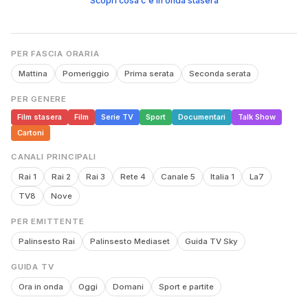
Scopri cosa c'è in onda stasera
PER FASCIA ORARIA
Mattina
Pomeriggio
Prima serata
Seconda serata
PER GENERE
Film stasera
Film
Serie TV
Sport
Documentari
Talk Show
Cartoni
CANALI PRINCIPALI
Rai 1
Rai 2
Rai 3
Rete 4
Canale 5
Italia 1
La7
TV8
Nove
PER EMITTENTE
Palinsesto Rai
Palinsesto Mediaset
Guida TV Sky
GUIDA TV
Ora in onda
Oggi
Domani
Sport e partite