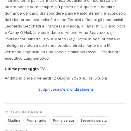
imprenditori e politici? È un'unica occasione di ricchezza o il
nostro paese sarà sempre più periferia? A queste e ad altre
domande cercano di rispondere padre Paolo Benanti e suoi ospiti
dall'Hub produttivo della Stazione Termini a Roma: gli economisti
Leonardo Becchetti e Francesca Medda, gli analisti Giuliano Noci
e Cathy O'Neil, la vicesindaco di Milano Anna Scavuzzo, gli
imprenditori Alberto Tripi e Marco Gay. Come in ogni puntata di
Intelligenze alcuni contenuti prodotti direttamente dalla IA
verranno segnalati da uno speciale simbolo rosso. - Produttore
esecutivo Luigi Bertoldo
Ultimo passaggio TV
Andato in onda il Venerdì 12 Giugno 2026 su Rai Scuola
Scopri cosa c'è in onda stasera
PER FASCIA ORARIA
Mattina
Pomeriggio
Prima serata
Seconda serata