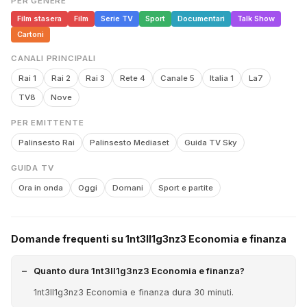
PER GENERE
Film stasera
Film
Serie TV
Sport
Documentari
Talk Show
Cartoni
CANALI PRINCIPALI
Rai 1
Rai 2
Rai 3
Rete 4
Canale 5
Italia 1
La7
TV8
Nove
PER EMITTENTE
Palinsesto Rai
Palinsesto Mediaset
Guida TV Sky
GUIDA TV
Ora in onda
Oggi
Domani
Sport e partite
Domande frequenti su 1nt3ll1g3nz3 Economia e finanza
Quanto dura 1nt3ll1g3nz3 Economia e finanza?
1nt3ll1g3nz3 Economia e finanza dura 30 minuti.