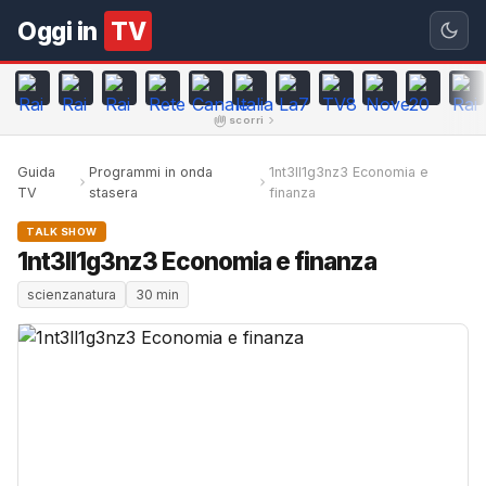
Oggi in
TV
scorri
Guida
Programmi in onda
1nt3ll1g3nz3 Economia e
TV
stasera
finanza
TALK SHOW
1nt3ll1g3nz3 Economia e finanza
scienzanatura
30 min