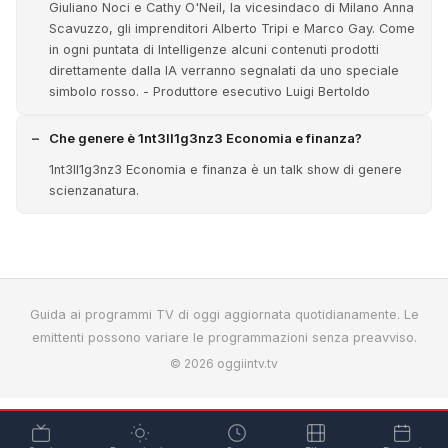
Giuliano Noci e Cathy O'Neil, la vicesindaco di Milano Anna
Scavuzzo, gli imprenditori Alberto Tripi e Marco Gay. Come
in ogni puntata di Intelligenze alcuni contenuti prodotti
direttamente dalla IA verranno segnalati da uno speciale
simbolo rosso. - Produttore esecutivo Luigi Bertoldo
Che genere è 1nt3ll1g3nz3 Economia e finanza?
1nt3ll1g3nz3 Economia e finanza è un talk show di genere
scienzanatura.
Guida ai programmi TV di oggi aggiornata quotidianamente. Le
emittenti possono variare le programmazioni senza preavviso.
© 2026 oggiintv.tv