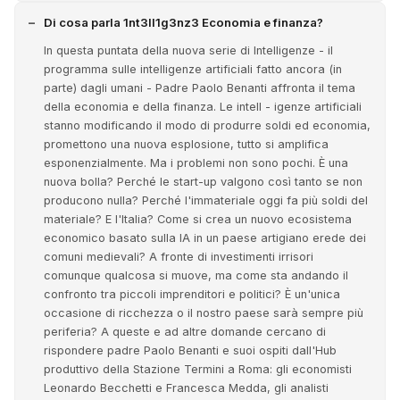
Di cosa parla 1nt3ll1g3nz3 Economia e finanza?
In questa puntata della nuova serie di Intelligenze - il
programma sulle intelligenze artificiali fatto ancora (in
parte) dagli umani - Padre Paolo Benanti affronta il tema
della economia e della finanza. Le intell - igenze artificiali
stanno modificando il modo di produrre soldi ed economia,
promettono una nuova esplosione, tutto si amplifica
esponenzialmente. Ma i problemi non sono pochi. È una
nuova bolla? Perché le start-up valgono così tanto se non
producono nulla? Perché l'immateriale oggi fa più soldi del
materiale? E l'Italia? Come si crea un nuovo ecosistema
economico basato sulla IA in un paese artigiano erede dei
comuni medievali? A fronte di investimenti irrisori
comunque qualcosa si muove, ma come sta andando il
confronto tra piccoli imprenditori e politici? È un'unica
occasione di ricchezza o il nostro paese sarà sempre più
periferia? A queste e ad altre domande cercano di
rispondere padre Paolo Benanti e suoi ospiti dall'Hub
produttivo della Stazione Termini a Roma: gli economisti
Leonardo Becchetti e Francesca Medda, gli analisti