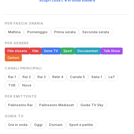
Scopri cosa c'è in onda stasera
PER FASCIA ORARIA
Mattina
Pomeriggio
Prima serata
Seconda serata
PER GENERE
Film stasera
Film
Serie TV
Sport
Documentari
Talk Show
Cartoni
CANALI PRINCIPALI
Rai 1
Rai 2
Rai 3
Rete 4
Canale 5
Italia 1
La7
TV8
Nove
PER EMITTENTE
Palinsesto Rai
Palinsesto Mediaset
Guida TV Sky
GUIDA TV
Ora in onda
Oggi
Domani
Sport e partite