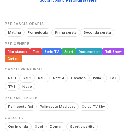
Scopri cosa c'è in onda stasera
PER FASCIA ORARIA
Mattina
Pomeriggio
Prima serata
Seconda serata
PER GENERE
Film stasera
Film
Serie TV
Sport
Documentari
Talk Show
Cartoni
CANALI PRINCIPALI
Rai 1
Rai 2
Rai 3
Rete 4
Canale 5
Italia 1
La7
TV8
Nove
PER EMITTENTE
Palinsesto Rai
Palinsesto Mediaset
Guida TV Sky
GUIDA TV
Ora in onda
Oggi
Domani
Sport e partite