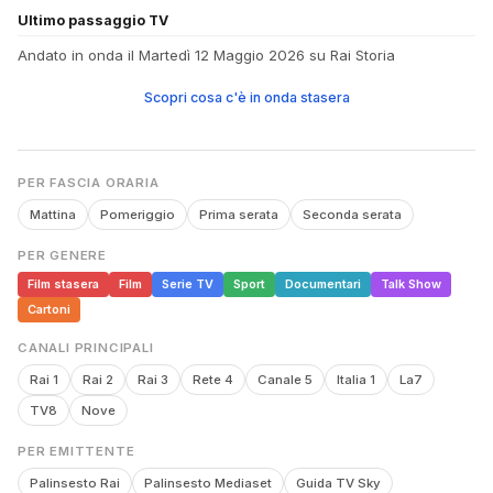
Ultimo passaggio TV
Andato in onda il Martedì 12 Maggio 2026 su Rai Storia
Scopri cosa c'è in onda stasera
PER FASCIA ORARIA
Mattina
Pomeriggio
Prima serata
Seconda serata
PER GENERE
Film stasera
Film
Serie TV
Sport
Documentari
Talk Show
Cartoni
CANALI PRINCIPALI
Rai 1
Rai 2
Rai 3
Rete 4
Canale 5
Italia 1
La7
TV8
Nove
PER EMITTENTE
Palinsesto Rai
Palinsesto Mediaset
Guida TV Sky