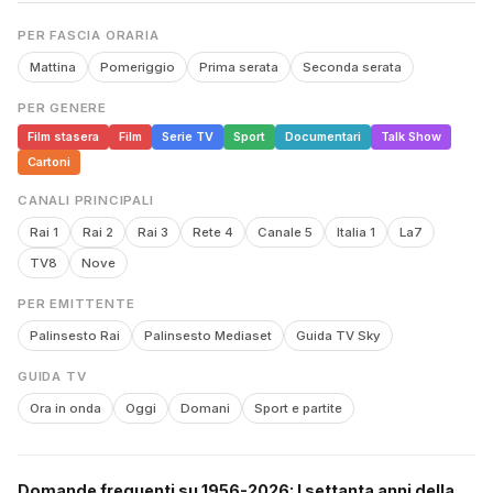
PER FASCIA ORARIA
Mattina
Pomeriggio
Prima serata
Seconda serata
PER GENERE
Film stasera
Film
Serie TV
Sport
Documentari
Talk Show
Cartoni
CANALI PRINCIPALI
Rai 1
Rai 2
Rai 3
Rete 4
Canale 5
Italia 1
La7
TV8
Nove
PER EMITTENTE
Palinsesto Rai
Palinsesto Mediaset
Guida TV Sky
GUIDA TV
Ora in onda
Oggi
Domani
Sport e partite
Domande frequenti su 1956-2026: I settanta anni della