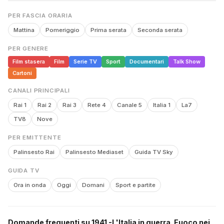
PER FASCIA ORARIA
Mattina
Pomeriggio
Prima serata
Seconda serata
PER GENERE
Film stasera
Film
Serie TV
Sport
Documentari
Talk Show
Cartoni
CANALI PRINCIPALI
Rai 1
Rai 2
Rai 3
Rete 4
Canale 5
Italia 1
La7
TV8
Nove
PER EMITTENTE
Palinsesto Rai
Palinsesto Mediaset
Guida TV Sky
GUIDA TV
Ora in onda
Oggi
Domani
Sport e partite
Domande frequenti su 1941 -L'Italia in guerra. Fuoco nei