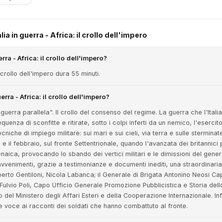
ia in guerra - Africa: il crollo dell'impero
rra - Africa: il crollo dell'impero?
il crollo dell'impero dura 55 minuti.
uerra - Africa: il crollo dell'impero?
"guerra parallela". Il crollo del consenso del regime. La guerra che l'Italia
enza di sconfitte e ritirate, sotto i colpi inferti da un nemico, l'esercito
niche di impiego militare: sui mari e sui cieli, via terra e sulle stermina
o e il febbraio, sul fronte Settentrionale, quando l'avanzata dei britannici 
enaica, provocando lo sbando dei vertici militari e le dimissioni del gener
venimenti, grazie a testimonianze e documenti inediti, una straordinari
to Gentiloni, Nicola Labanca; il Generale di Brigata Antonino Neosi Cap
 Fulvio Poli, Capo Ufficio Generale Promozione Pubblicistica e Storia dell
o del Ministero degli Affari Esteri e della Cooperazione Internazionale. Inf
ce voce ai racconti dei soldati che hanno combattuto al fronte.