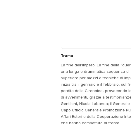
Trama
La fine dell'Impero. La fine della "guer
una lunga e drammatica sequenza di scon
superiore per mezzi e tecniche di impie
inizia tra il gennaio e il febbraio, sul
perdita della Cirenaica, provocando lo 
di avvenimenti, grazie a testimonianz
Gentiloni, Nicola Labanca; il Generale 
Capo Ufficio Generale Promozione Pubbli
Affari Esteri e della Cooperazione Inter
che hanno combattuto al fronte.