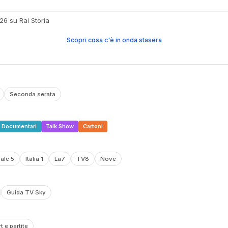
26 su Rai Storia
Scopri cosa c'è in onda stasera
Seconda serata
Documentari
Talk Show
Cartoni
ale 5
Italia 1
La7
TV8
Nove
Guida TV Sky
t e partite