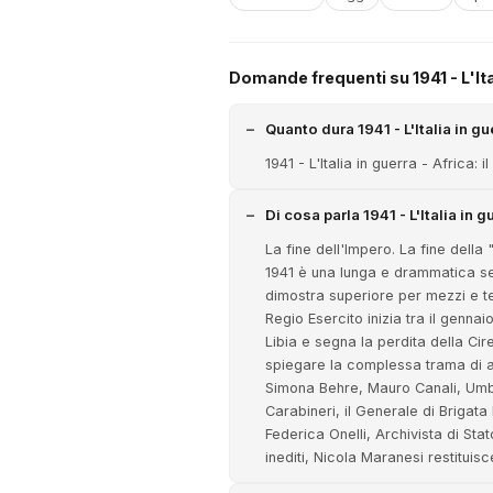
Domande frequenti su 1941 - L'Ital
Quanto dura 1941 - L'Italia in gue
1941 - L'Italia in guerra - Africa: 
Di cosa parla 1941 - L'Italia in g
La fine dell'Impero. La fine della 
1941 è una lunga e drammatica sequ
dimostra superiore per mezzi e tec
Regio Esercito inizia tra il gennai
Libia e segna la perdita della Cir
spiegare la complessa trama di av
Simona Behre, Mauro Canali, Umber
Carabineri, il Generale di Brigata
Federica Onelli, Archivista di Stat
inediti, Nicola Maranesi restituis