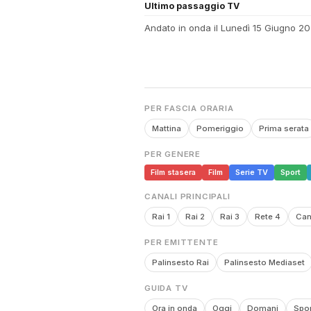
Ultimo passaggio TV
Andato in onda il Lunedì 15 Giugno 20
PER FASCIA ORARIA
Mattina
Pomeriggio
Prima serata
PER GENERE
Film stasera
Film
Serie TV
Sport
CANALI PRINCIPALI
Rai 1
Rai 2
Rai 3
Rete 4
Can
PER EMITTENTE
Palinsesto Rai
Palinsesto Mediaset
GUIDA TV
Ora in onda
Oggi
Domani
Spor