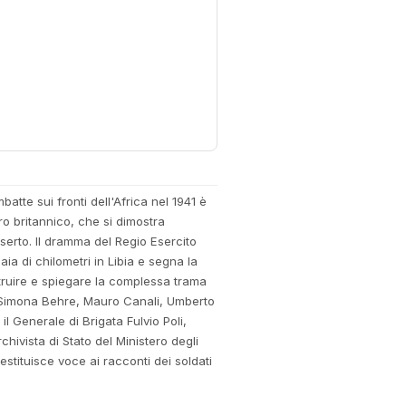
batte sui fronti dell'Africa nel 1941 è
ro britannico, che si dimostra
eserto. Il dramma del Regio Esercito
aia di chilometri in Libia e segna la
ostruire e spiegare la complessa trama
a Simona Behre, Mauro Canali, Umberto
l Generale di Brigata Fulvio Poli,
hivista di Stato del Ministero degli
restituisce voce ai racconti dei soldati