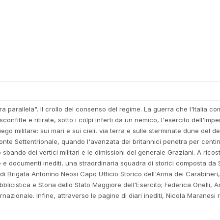
ra parallela". Il crollo del consenso del regime. La guerra che l'Italia com
fitte e ritirate, sotto i colpi inferti da un nemico, l'esercito dell'Impe
go militare: sui mari e sui cieli, via terra e sulle sterminate dune del d
 fronte Settentrionale, quando l'avanzata dei britannici penetra per centin
sbando dei vertici militari e le dimissioni del generale Graziani. A ric
e e documenti inediti, una straordinaria squadra di storici composta d
di Brigata Antonino Neosi Capo Ufficio Storico dell'Arma dei Carabineri, i
cistica e Storia dello Stato Maggiore dell'Esercito; Federica Onelli, Arc
nazionale. Infine, attraverso le pagine di diari inediti, Nicola Maranesi 