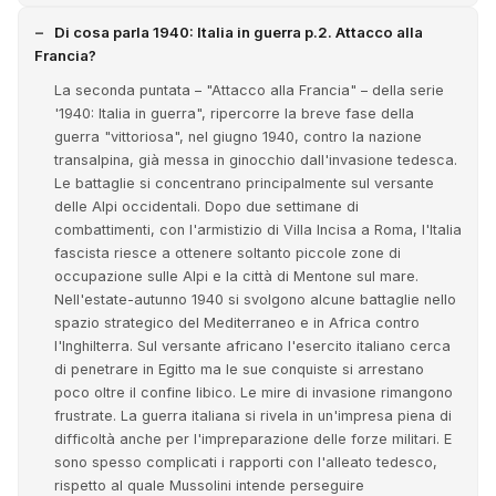
Di cosa parla 1940: Italia in guerra p.2. Attacco alla
Francia?
La seconda puntata – "Attacco alla Francia" – della serie
'1940: Italia in guerra", ripercorre la breve fase della
guerra "vittoriosa", nel giugno 1940, contro la nazione
transalpina, già messa in ginocchio dall'invasione tedesca.
Le battaglie si concentrano principalmente sul versante
delle Alpi occidentali. Dopo due settimane di
combattimenti, con l'armistizio di Villa Incisa a Roma, l'Italia
fascista riesce a ottenere soltanto piccole zone di
occupazione sulle Alpi e la città di Mentone sul mare.
Nell'estate-autunno 1940 si svolgono alcune battaglie nello
spazio strategico del Mediterraneo e in Africa contro
l'Inghilterra. Sul versante africano l'esercito italiano cerca
di penetrare in Egitto ma le sue conquiste si arrestano
poco oltre il confine libico. Le mire di invasione rimangono
frustrate. La guerra italiana si rivela in un'impresa piena di
difficoltà anche per l'impreparazione delle forze militari. E
sono spesso complicati i rapporti con l'alleato tedesco,
rispetto al quale Mussolini intende perseguire