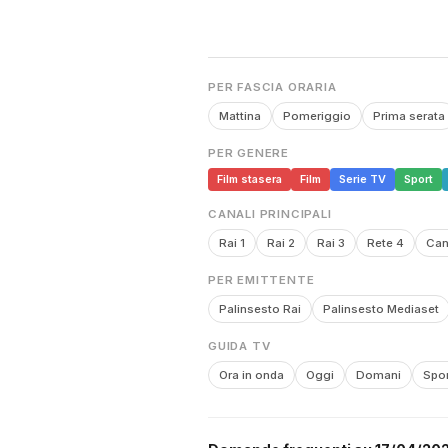
PER FASCIA ORARIA
Mattina
Pomeriggio
Prima serata
PER GENERE
Film stasera
Film
Serie TV
Sport
CANALI PRINCIPALI
Rai 1
Rai 2
Rai 3
Rete 4
Can
PER EMITTENTE
Palinsesto Rai
Palinsesto Mediaset
GUIDA TV
Ora in onda
Oggi
Domani
Spor