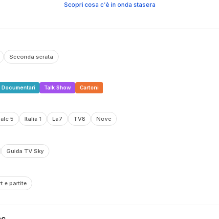
Scopri cosa c'è in onda stasera
Seconda serata
Documentari
Talk Show
Cartoni
ale 5
Italia 1
La7
TV8
Nove
Guida TV Sky
t e partite