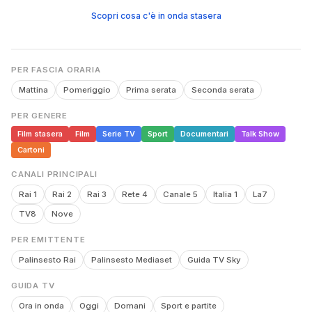
Scopri cosa c'è in onda stasera
PER FASCIA ORARIA
Mattina
Pomeriggio
Prima serata
Seconda serata
PER GENERE
Film stasera
Film
Serie TV
Sport
Documentari
Talk Show
Cartoni
CANALI PRINCIPALI
Rai 1
Rai 2
Rai 3
Rete 4
Canale 5
Italia 1
La7
TV8
Nove
PER EMITTENTE
Palinsesto Rai
Palinsesto Mediaset
Guida TV Sky
GUIDA TV
Ora in onda
Oggi
Domani
Sport e partite