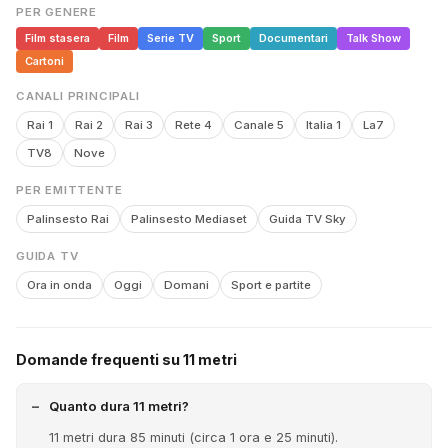
PER GENERE
Film stasera
Film
Serie TV
Sport
Documentari
Talk Show
Cartoni
CANALI PRINCIPALI
Rai 1
Rai 2
Rai 3
Rete 4
Canale 5
Italia 1
La7
TV8
Nove
PER EMITTENTE
Palinsesto Rai
Palinsesto Mediaset
Guida TV Sky
GUIDA TV
Ora in onda
Oggi
Domani
Sport e partite
Domande frequenti su 11 metri
Quanto dura 11 metri?
11 metri dura 85 minuti (circa 1 ora e 25 minuti).