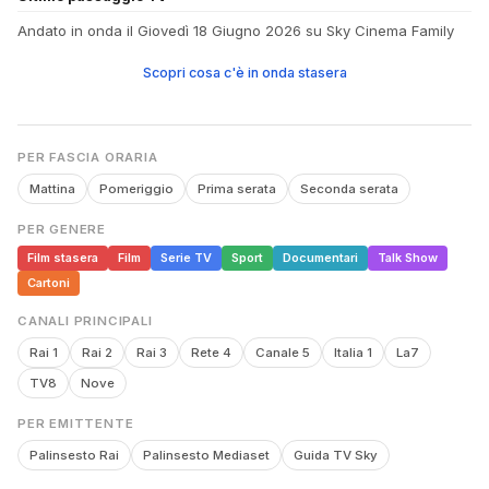
Andato in onda il Giovedì 18 Giugno 2026 su Sky Cinema Family
Scopri cosa c'è in onda stasera
PER FASCIA ORARIA
Mattina
Pomeriggio
Prima serata
Seconda serata
PER GENERE
Film stasera
Film
Serie TV
Sport
Documentari
Talk Show
Cartoni
CANALI PRINCIPALI
Rai 1
Rai 2
Rai 3
Rete 4
Canale 5
Italia 1
La7
TV8
Nove
PER EMITTENTE
Palinsesto Rai
Palinsesto Mediaset
Guida TV Sky