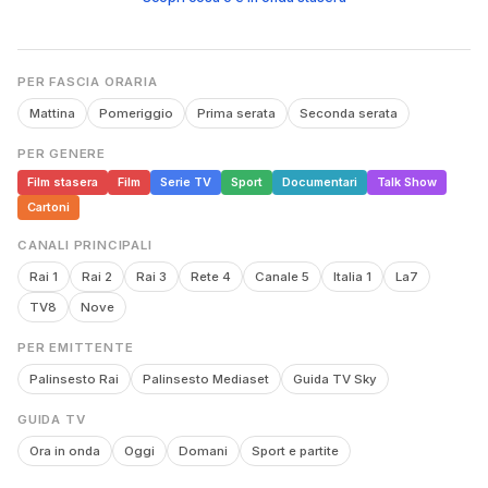
PER FASCIA ORARIA
Mattina
Pomeriggio
Prima serata
Seconda serata
PER GENERE
Film stasera
Film
Serie TV
Sport
Documentari
Talk Show
Cartoni
CANALI PRINCIPALI
Rai 1
Rai 2
Rai 3
Rete 4
Canale 5
Italia 1
La7
TV8
Nove
PER EMITTENTE
Palinsesto Rai
Palinsesto Mediaset
Guida TV Sky
GUIDA TV
Ora in onda
Oggi
Domani
Sport e partite