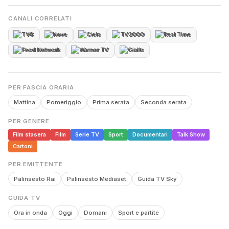
CANALI CORRELATI
TV8
Nove
Cielo
TV2000
Real Time
Food Network
Warner TV
Giallo
PER FASCIA ORARIA
Mattina
Pomeriggio
Prima serata
Seconda serata
PER GENERE
Film stasera
Film
Serie TV
Sport
Documentari
Talk Show
Cartoni
PER EMITTENTE
Palinsesto Rai
Palinsesto Mediaset
Guida TV Sky
GUIDA TV
Ora in onda
Oggi
Domani
Sport e partite