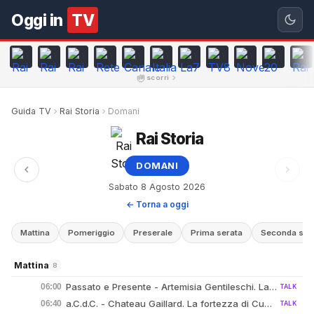
Oggi in
TV
scorri
Guida TV
Rai Storia
Domani
Rai Storia
DOMANI
Sabato 8 Agosto 2026
← Torna a oggi
Mattina
Pomeriggio
Preserale
Prima serata
Seconda ser
Mattina
8
Passato e Presente - Artemisia Gentileschi. La libertà attraverso l'arte - 25/11/2025
06:00
TALK
a.C.d.C. - Chateau Gaillard. La fortezza di Cuor di Leone
06:40
TALK