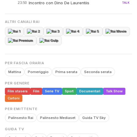
Incontro con Dino De Laurentiis
23:50
TALK
ALTRI CANALI RAI
Rai 1
Rai 2
Rai 3
Rai 4
Rai 5
Rai Movie
Rai Premium
Rai Gulp
PER FASCIA ORARIA
Mattina
Pomeriggio
Prima serata
Seconda serata
PER GENERE
Film stasera
Film
Serie TV
Sport
Documentari
Talk Show
Cartoni
PER EMITTENTE
Palinsesto Rai
Palinsesto Mediaset
Guida TV Sky
GUIDA TV