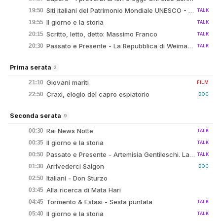
Siti italiani del Patrimonio Mondiale UNESCO - Centro storico di Urbino
19:50
TALK
Il giorno e la storia
19:55
TALK
Scritto, letto, detto: Massimo Franco
20:15
TALK
Passato e Presente - La Repubblica di Weimar - 08/11/2018
20:30
TALK
Prima serata
2
Giovani mariti
21:10
FILM
Craxi, elogio del capro espiatorio
22:50
DOC
Seconda serata
9
Rai News Notte
00:30
TALK
Il giorno e la storia
00:35
TALK
Passato e Presente - Artemisia Gentileschi. La libertà attraverso l'arte - 25/11/2025
00:50
TALK
Arrivederci Saigon
01:30
DOC
Italiani - Don Sturzo
02:50
Alla ricerca di Mata Hari
03:45
Tormento & Estasi - Sesta puntata
04:45
TALK
Il giorno e la storia
05:40
TALK