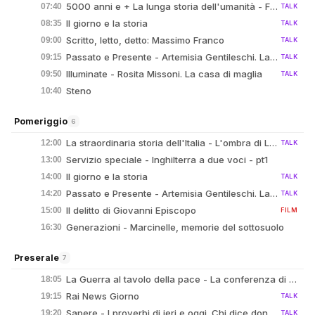
5000 anni e + La lunga storia dell'umanità - Francesco Datini da Prato - 18/07/2023
07:40
TALK
Il giorno e la storia
08:35
TALK
Scritto, letto, detto: Massimo Franco
09:00
TALK
Passato e Presente - Artemisia Gentileschi. La libertà attraverso l'arte - 25/11/2025
09:15
TALK
Illuminate - Rosita Missoni. La casa di maglia
09:50
TALK
Steno
10:40
Pomeriggio
6
La straordinaria storia dell'Italia - L'ombra di Lutero
12:00
TALK
Servizio speciale - Inghilterra a due voci - pt1
13:00
Il giorno e la storia
14:00
TALK
Passato e Presente - Artemisia Gentileschi. La libertà attraverso l'arte - 25/11/2025
14:20
TALK
Il delitto di Giovanni Episcopo
15:00
FILM
Generazioni - Marcinelle, memorie del sottosuolo
16:30
Preserale
7
La Guerra al tavolo della pace - La conferenza di Terranova
18:05
Rai News Giorno
19:15
TALK
Sapere - I proverbi di ieri e oggi. Chi dice donna dice danno
19:20
TALK