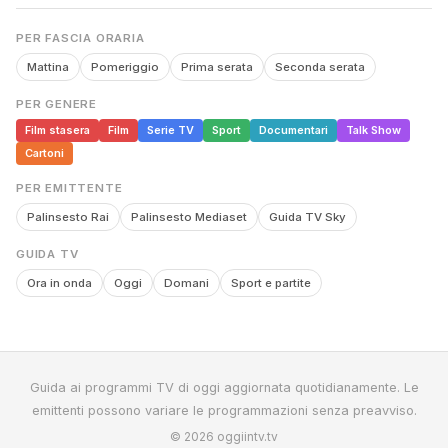
PER FASCIA ORARIA
Mattina
Pomeriggio
Prima serata
Seconda serata
PER GENERE
Film stasera
Film
Serie TV
Sport
Documentari
Talk Show
Cartoni
PER EMITTENTE
Palinsesto Rai
Palinsesto Mediaset
Guida TV Sky
GUIDA TV
Ora in onda
Oggi
Domani
Sport e partite
Guida ai programmi TV di oggi aggiornata quotidianamente. Le
emittenti possono variare le programmazioni senza preavviso.
© 2026 oggiintv.tv