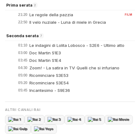
Prima serata
2
Le regole della pazzia
21:20
FILM
Il velo nuziale - Luna di miele in Grecia
22:50
Seconda serata
7
Le indagini di Lolita Lobosco - S2E6 - Ultimo atto
01:10
Doc Martin S1E3
03:00
Doc Martin S1E4
03:45
Zoom! - La satira in TV: Quelli che si infuriano
04:30
Ricominciare S3E53
05:00
Ricominciare S3E54
05:20
Incantesimo - S9E36
05:45
ALTRI CANALI RAI
Rai 1
Rai 2
Rai 3
Rai 4
Rai 5
Rai Movie
Rai Gulp
Rai Yoyo