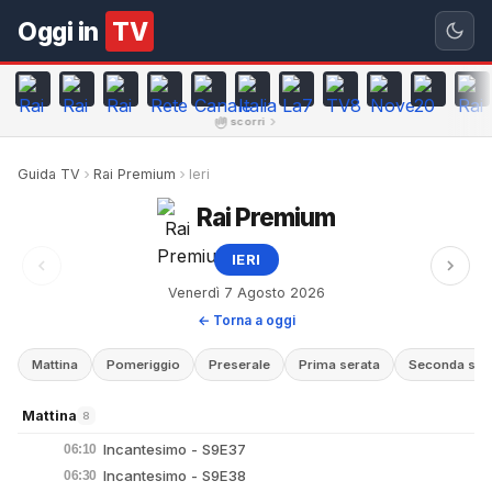
Oggi in
TV
scorri
Guida TV
Rai Premium
Ieri
Rai Premium
IERI
Venerdì 7 Agosto 2026
← Torna a oggi
Mattina
Pomeriggio
Preserale
Prima serata
Seconda ser
Mattina
8
Incantesimo - S9E37
06:10
Incantesimo - S9E38
06:30