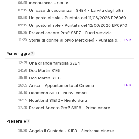
Incantesimo - S9E39
06:55
Un caso di coscienza - S4E4 - La vita degli altri
07:15
Un posto al sole - Puntata del 11/06/2026 EP6969
08:50
Un posto al sole - Puntata del 12/06/2026 EP6970
09:15
Provaci ancora Prof! S6E7 - Fuori servizio
09:35
Storie di donne al bivio Mercoledì - Puntata del 16/07/2025
11:20
TALK
Pomeriggio
7
Una grande famiglia S2E4
12:25
Doc Martin S1E5
14:20
Doc Martin S1E6
15:15
Anica - Appuntamento al Cinema
16:05
TALK
Heartland S1E11 - Nuovi amori
16:10
Heartland S1E12 - Niente dura
16:55
Provaci Ancora Prof! S6E8 - Primo amore
17:40
Preserale
1
Angelo il Custode - S1E3 - Sindrome cinese
19:30