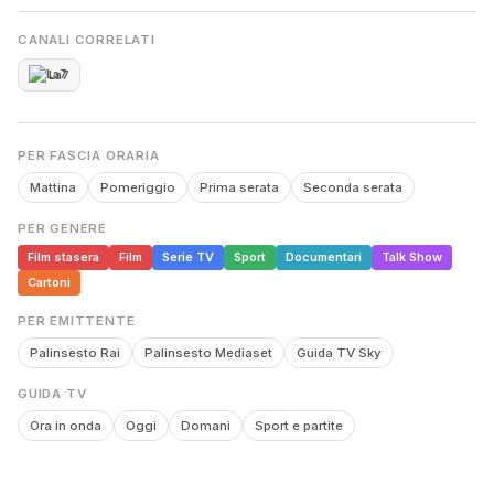
CANALI CORRELATI
La7
PER FASCIA ORARIA
Mattina
Pomeriggio
Prima serata
Seconda serata
PER GENERE
Film stasera
Film
Serie TV
Sport
Documentari
Talk Show
Cartoni
PER EMITTENTE
Palinsesto Rai
Palinsesto Mediaset
Guida TV Sky
GUIDA TV
Ora in onda
Oggi
Domani
Sport e partite