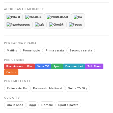
ALTRI CANALI MEDIASET
Rete 4
Canale 5
20 Mediaset
Iris
Twentyseven
La5
Cine34
Focus
PER FASCIA ORARIA
Mattina
Pomeriggio
Prima serata
Seconda serata
PER GENERE
Film stasera
Film
Serie TV
Sport
Documentari
Talk Show
Cartoni
PER EMITTENTE
Palinsesto Rai
Palinsesto Mediaset
Guida TV Sky
GUIDA TV
Ora in onda
Oggi
Domani
Sport e partite