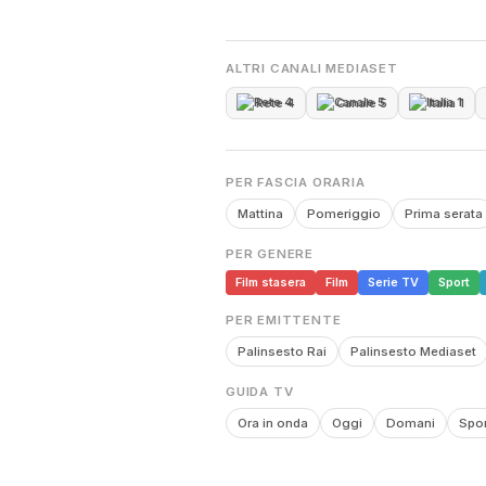
ALTRI CANALI MEDIASET
Rete 4
Canale 5
Italia 1
PER FASCIA ORARIA
Mattina
Pomeriggio
Prima serata
PER GENERE
Film stasera
Film
Serie TV
Sport
PER EMITTENTE
Palinsesto Rai
Palinsesto Mediaset
GUIDA TV
Ora in onda
Oggi
Domani
Spor