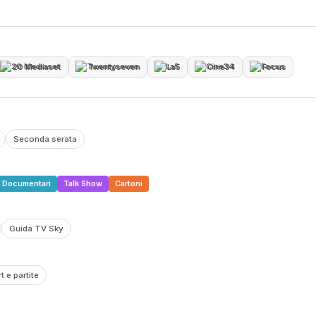
20 Mediaset
Twentyseven
La5
Cine34
Focus
Seconda serata
Documentari
Talk Show
Cartoni
Guida TV Sky
t e partite