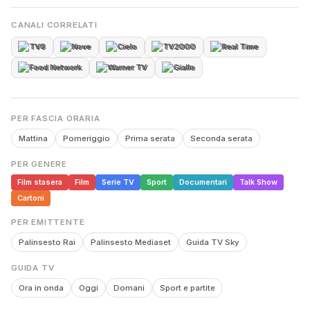
CANALI CORRELATI
TV8
Nove
Cielo
TV2000
Real Time
Food Network
Warner TV
Giallo
PER FASCIA ORARIA
Mattina
Pomeriggio
Prima serata
Seconda serata
PER GENERE
Film stasera
Film
Serie TV
Sport
Documentari
Talk Show
Cartoni
PER EMITTENTE
Palinsesto Rai
Palinsesto Mediaset
Guida TV Sky
GUIDA TV
Ora in onda
Oggi
Domani
Sport e partite