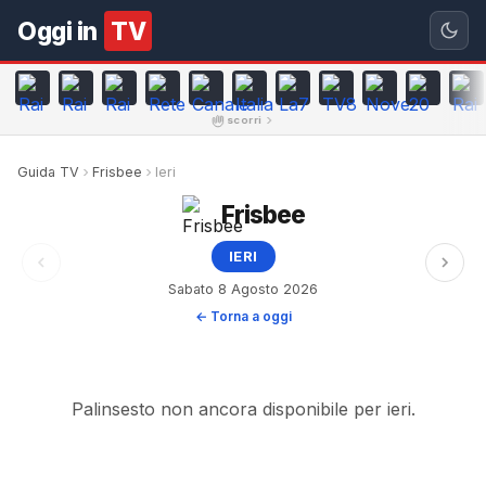
Oggi in
TV
scorri
Guida TV
Frisbee
Ieri
Frisbee
IERI
Sabato 8 Agosto 2026
← Torna a oggi
Palinsesto non ancora disponibile per ieri.