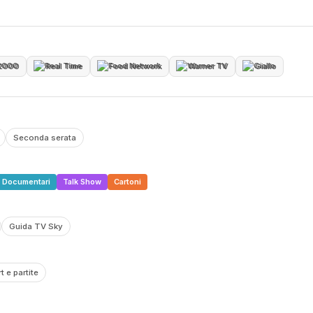
2000
Real Time
Food Network
Warner TV
Giallo
Seconda serata
Documentari
Talk Show
Cartoni
Guida TV Sky
t e partite