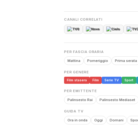
CANALI CORRELATI
TV8
Nove
Cielo
TV
PER FASCIA ORARIA
Mattina
Pomeriggio
Prima serata
PER GENERE
Film stasera
Film
Serie TV
Sport
PER EMITTENTE
Palinsesto Rai
Palinsesto Mediaset
GUIDA TV
Ora in onda
Oggi
Domani
Spor