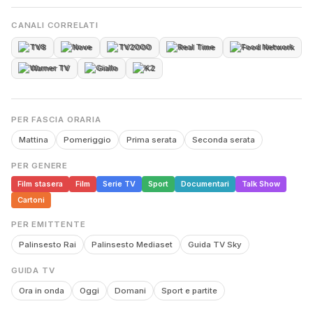
CANALI CORRELATI
TV8
Nove
TV2000
Real Time
Food Network
Warner TV
Giallo
K2
PER FASCIA ORARIA
Mattina
Pomeriggio
Prima serata
Seconda serata
PER GENERE
Film stasera
Film
Serie TV
Sport
Documentari
Talk Show
Cartoni
PER EMITTENTE
Palinsesto Rai
Palinsesto Mediaset
Guida TV Sky
GUIDA TV
Ora in onda
Oggi
Domani
Sport e partite